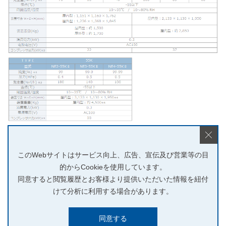
※1 N2＋Arの値です。
※2 周囲温度が20℃、湿度60％RHの環境条件下で、0℃大気圧に換算し
このWebサイトはサービス向上、広告、宣伝及び営業等の目
的からCookieを使用しています。
た値です。
同意すると閲覧履歴とお客様より提供いただいた情報を紐付
周囲温度、湿度により発生できるN2ガス量が低下する場合がありま
けて分析に利用する場合があります。
す。
※3 上記に表記するコンプレッサ出力は弊社推奨コンプレッサの代表的
同意する
な値です。