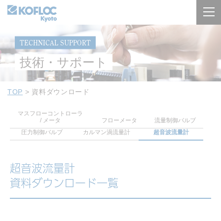
TECHNICAL SUPPORT
技術・サポート
TOP
>
資料ダウンロード
マスフローコントローラ
/ メータ
フローメータ
流量制御
バルブ
圧力制御バルブ
カルマン渦流量計
超音波流量計
超音波流量計
資料ダウンロード一覧