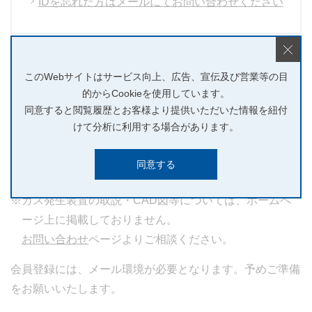
IDを忘れた方はメールにてお問い合わせください
このWebサイトはサービス向上、広告、宣伝及び営業等の目
的からCookieを使用しています。
はじめてご利用の方
同意すると閲覧履歴とお客様より提供いただいた情報を紐付
けて分析に利用する場合があります。
データをダウンロードされる場合は無料の新規会員登録を
同意する
クリックして、登録ページへお進みください。
※ガス発生装置の取説・CAD図等については、ホームペ
ージ上に掲載しておりません。
お問い合わせ
ページよりご相談ください。
会員登録には、メール環境が必要となります。予めご準備
をお願いいたします。